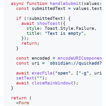
async
function
handleSubmit
(
values
:
const
submittedText
=
values
.
text
?
if 
(
!
submittedText
)
{
await
showToast
({
style
:
Toast
.
Style
.
Failure
,
title
:
"
Text is empty
"
,
});
return
;
}
const
encoded
=
encodeURIComponent
const
uri
=
`obsidian://quickadd?c
await
execFile
(
"
open
"
,
[
"
-g
"
,
uri
]
setText
(
""
);
await
closeMainWindow
();
}
return 
(
<
Form