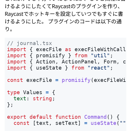
けるようにしたくてRaycastのプラグインを作り、
Raycastでホットキーを設定していつでもすぐに書
けるようにした。 プラグインのコードは以下の通
り。
// journal.tsx
import
{
execFile
as 
execFileWithCallb
import
{
promisify
}
from
"
util
"
;
import
{
Action
,
ActionPanel
,
Form
,
cl
import
{
useState
}
from
"
react
"
;
const
execFile
=
promisify
(
execFileWit
type
Values
=
{
text
:
string
;
};
export
default
function
Command
()
{
const
[
text
,
setText
]
=
useState
(
""
)