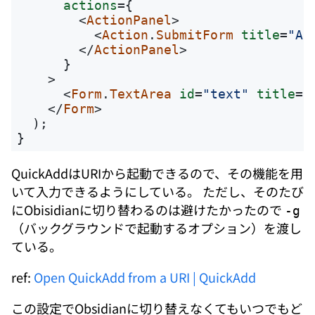
actions
=
{
<
ActionPanel
>
<
Action
.
SubmitForm
title
=
"Ad
</
ActionPanel
>
}
>
<
Form
.
TextArea
id
=
"text"
title
=
"
</
Form
>
);
}
QuickAddはURIから起動できるので、その機能を用
いて入力できるようにしている。 ただし、そのたび
にObisidianに切り替わるのは避けたかったので
-g
（バックグラウンドで起動するオプション）を渡し
ている。
ref:
Open QuickAdd from a URI | QuickAdd
この設定でObsidianに切り替えなくてもいつでもど